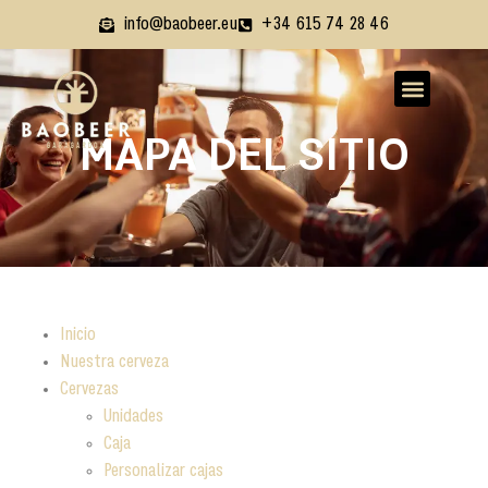
info@baobeer.eu
+34 615 74 28 46
MAPA DEL SITIO
Inicio
Nuestra cerveza
Cervezas
Unidades
Caja
Personalizar cajas