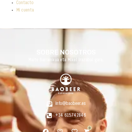
Contacto
Mi cuenta
SOBRE NOSOTROS
Maite Barrainkua eta Mikel Irazabal gara.
info@baobeer.es
+34 615742846